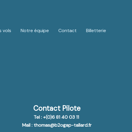
 vols
Notre équipe
Contact
Billetterie
Contact Pilote
Tel : +(0)6 81 40 03 11
Mail : thomas@b2ogap-tallard.fr