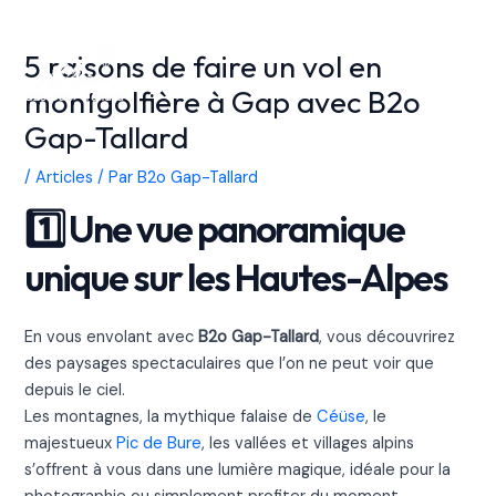
Aller
au
5 raisons de faire un vol en
contenu
Main
montgolfière à Gap avec B2o
Gap-Tallard
Men
/
Articles
/ Par
B2o Gap-Tallard
1️⃣ Une vue panoramique
unique sur les Hautes-Alpes
En vous envolant avec
B2o Gap-Tallard
, vous découvrirez
des paysages spectaculaires que l’on ne peut voir que
depuis le ciel.
Les montagnes, la mythique falaise de
Céüse
, le
majestueux
Pic de Bure
, les vallées et villages alpins
s’offrent à vous dans une lumière magique, idéale pour la